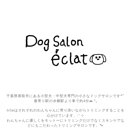
千葉県香取市にある小型犬・中型犬専門の小さなドッグサロンです*ﾟ
最寄り駅の水郷駅より車で約4分🚗 ³₃
éclatはそれぞれのわんちゃんに寄り添いながらトリミングすることを
心がけています。‧⁺ ⊹
わんちゃんに優しくをモットーにトリミングだけでなくスキンケアな
どにもこだわったトリミングサロンです。🐾