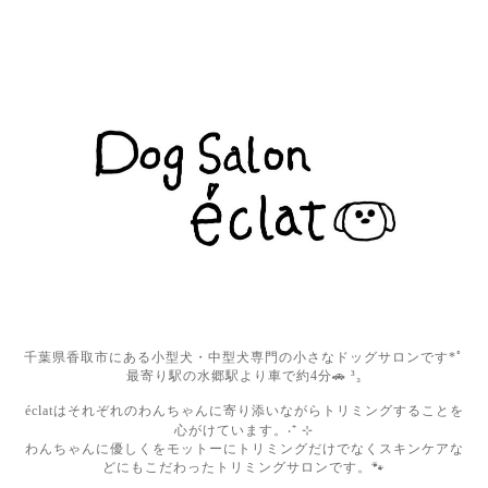
千葉県香取市にある小型犬・中型犬専門の小さなドッグサロンです*ﾟ
最寄り駅の水郷駅より車で約4分🚗 ³₃
éclatはそれぞれのわんちゃんに寄り添いながらトリミングすることを
心がけています。‧⁺ ⊹
わんちゃんに優しくをモットーにトリミングだけでなくスキンケアな
どにもこだわったトリミングサロンです。🐾