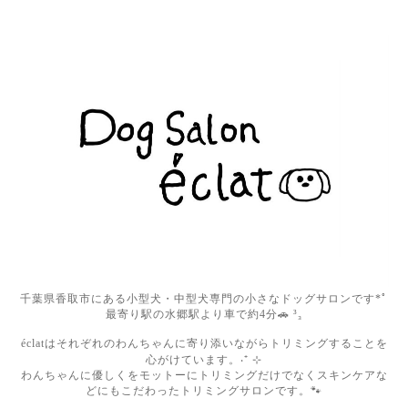
千葉県香取市にある小型犬・中型犬専門の小さなドッグサロンです*ﾟ
最寄り駅の水郷駅より車で約4分🚗 ³₃
éclatはそれぞれのわんちゃんに寄り添いながらトリミングすることを
心がけています。‧⁺ ⊹
わんちゃんに優しくをモットーにトリミングだけでなくスキンケアな
どにもこだわったトリミングサロンです。🐾