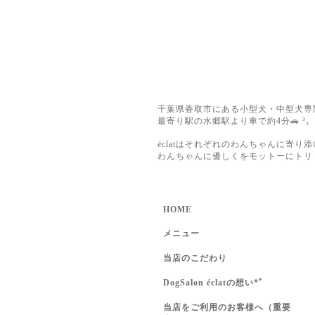
千葉県香取市にある小型犬・中型犬専
最寄り駅の水郷駅より車で約4分🚗 ³₃
éclatはそれぞれのわんちゃんに寄り
わんちゃんに優しくをモットーにトリ
HOME
メニュー
当店のこだわり
DogSalon éclatの想い*ﾟ
当店をご利用のお客様へ（重要