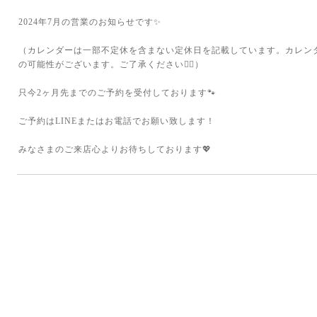
2024年7月の営業のお知らせです✨
（カレンダーは一部不定休を含まない定休日を記載しています。カレン
の可能性がございます。ご了承ください🙇‍♀️）
只今2ヶ月先までのご予約を受付しております🐾
ご予約はLINEまたはお電話でお願い致します！
みなさまのご来店心よりお待ちしております💖