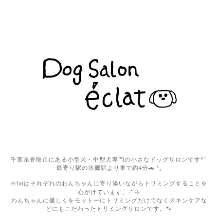
千葉県香取市にある小型犬・中型犬専門の小さなドッグサロンです*ﾟ
最寄り駅の水郷駅より車で約4分🚗 ³₃
éclatはそれぞれのわんちゃんに寄り添いながらトリミングすることを
心がけています。‧⁺ ⊹
わんちゃんに優しくをモットーにトリミングだけでなくスキンケアな
どにもこだわったトリミングサロンです。🐾