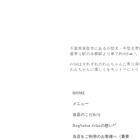
千葉県香取市にある小型犬・中型犬専
最寄り駅の水郷駅より車で約4分🚗 ³₃
éclatはそれぞれのわんちゃんに寄り
わんちゃんに優しくをモットーにトリ
HOME
メニュー
当店のこだわり
DogSalon éclatの想い*ﾟ
当店をご利用のお客様へ（重要