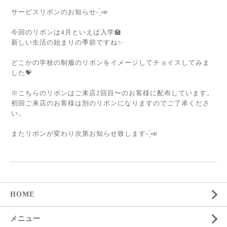
サービスリボンのお知らせ- ̗̀📣
今回のリボンは4月といえば入学🏫
新しい生活の始まりの季節ですね✨
どこかの学校の制服のリボンをイメージしてチョイスしてみま
した💝
※こちらのリボンはご来店2回目〜のお客様に配布しています。
初回ご来店のお客様は別のリボンになりますのでご了承くださ
い。
またリボンが変わり次第お知らせ致します- ̗̀📣
HOME
メニュー