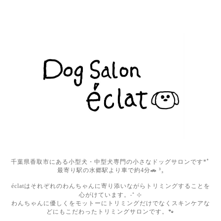
千葉県香取市にある小型犬・中型犬専門の小さなドッグサロンです*ﾟ
最寄り駅の水郷駅より車で約4分🚗 ³₃
éclatはそれぞれのわんちゃんに寄り添いながらトリミングすることを
心がけています。‧⁺ ⊹
わんちゃんに優しくをモットーにトリミングだけでなくスキンケアな
どにもこだわったトリミングサロンです。🐾